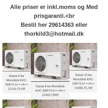
Alle priser er inkl.moms og Med
prisgaranti.<br
Bestil her 29614363 eller
thorkild3@hotmail.dk
Kaisai 10 kw
Kaisai 6 kw
Monoblok KHC-
Monoblok KHC-
10RY3 A+++/A++
06RY1 A+++/A++
Kaisai 8 kw Monoblok
24368,75, KR
21243,75 KR
KHC-08RY3 A+++/A++
22493,75KR