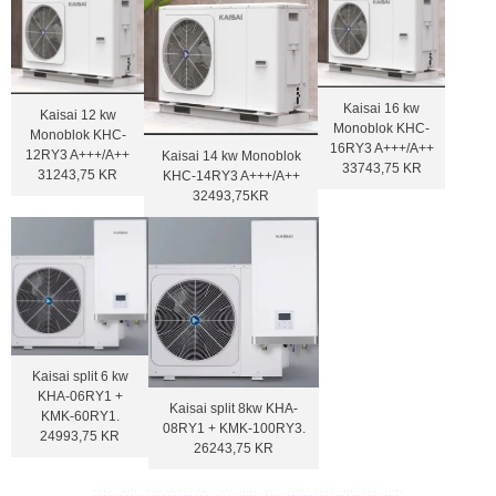
Kaisai 16 kw
Kaisai 12 kw
Monoblok KHC-
Monoblok KHC-
16RY3 A+++/A++
12RY3 A+++/A++
Kaisai 14 kw Monoblok
33743,75 KR
31243,75 KR
KHC-14RY3 A+++/A++
32493,75KR
Kaisai split 6 kw
KHA-06RY1 +
Kaisai split 8kw KHA-
KMK-60RY1.
08RY1 + KMK-100RY3.
24993,75 KR
26243,75 KR