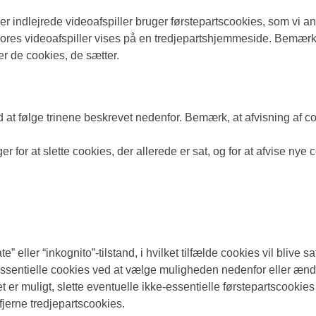
indlejrede videoafspiller bruger førstepartscookies, som vi anse
vores videoafspiller vises på en tredjepartshjemmeside. Bemærk 
er de cookies, de sætter.
at følge trinene beskrevet nedenfor. Bemærk, at afvisning af co
r for at slette cookies, der allerede er sat, og for at afvise ny
eller “inkognito”-tilstand, i hvilket tilfælde cookies vil blive s
sentielle cookies ved at vælge muligheden nedenfor eller ændre
et er muligt, slette eventuelle ikke-essentielle førstepartscooki
fjerne tredjepartscookies.