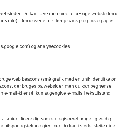
re websteder. Du kan lære mere ved at besøge webstederne
tads.info). Derudover er der tredjeparts plug-ins og apps,
ings.google.com) og analysecookies
i bruge web beacons (små grafik med en unik identifikator
 beacons, der bruges på websider, men du kan begrænse
-mail-klient til kun at gengive e-mails i teksttilstand.
at autentificere dig som en registreret bruger, give dig
mobilsporingsteknologier, men du kan i stedet slette dine