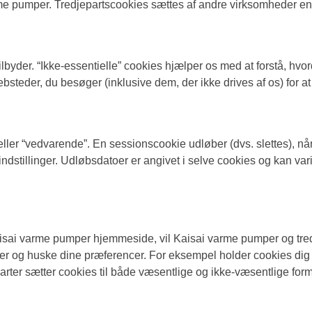
rme pumper. Tredjepartscookies sættes af andre virksomheder
lbyder. “Ikke-essentielle” cookies hjælper os med at forstå, hvor
bsteder, du besøger (inklusive dem, der ikke drives af os) for 
ler “vedvarende”. En sessionscookie udløber (dvs. slettes), når
erindstillinger. Udløbsdatoer er angivet i selve cookies og kan v
ai varme pumper hjemmeside, vil Kaisai varme pumper og tredje
oner og huske dine præferencer. For eksempel holder cookies dig 
parter sætter cookies til både væsentlige og ikke-væsentlige for