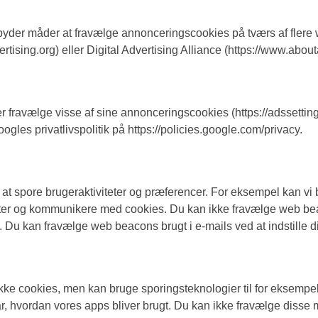
ilbyder måder at fravælge annonceringscookies på tværs af fle
vertising.org) eller Digital Advertising Alliance (https://www.abou
er fravælge visse af sine annonceringscookies (https://adssett
gles privatlivspolitik på https://policies.google.com/privacy.
ed at spore brugeraktiviteter og præferencer. For eksempel kan v
tiviteter og kommunikere med cookies. Du kan ikke fravælge web
u kan fravælge web beacons brugt i e-mails ved at indstille din e
ikke cookies, men kan bruge sporingsteknologier til for eksempel 
år, hvordan vores apps bliver brugt. Du kan ikke fravælge disse 