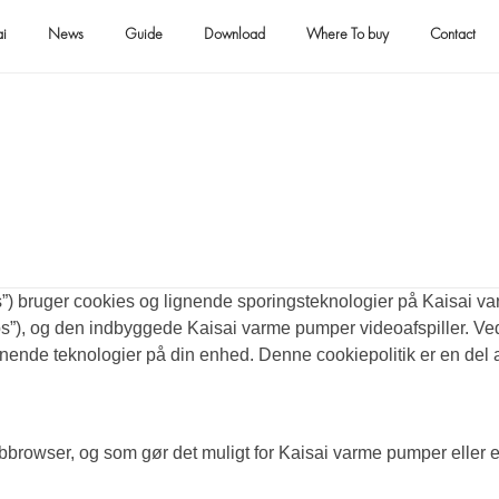
ai
News
Guide
Download
Where To buy
Contact
os”) bruger cookies og lignende sporingsteknologier på Kaisai 
ps”), og den indbyggede Kaisai varme pumper videoafspiller. Ved
ignende teknologier på din enhed. Denne cookiepolitik er en del a
webbrowser, og som gør det muligt for Kaisai varme pumper eller 