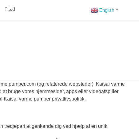
Tilbud
English
▼
varme pumper.com (og relaterede websteder), Kaisai varme
 at bruge vores hjemmesider, apps eller videoafspiller
f Kaisai varme pumper privatlivspolitik.
en tredjepart at genkende dig ved hjælp af en unik